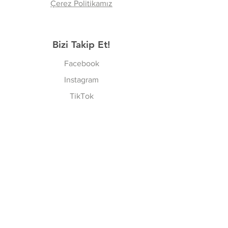
Çerez Politikamız
Bizi Takip Et!
Facebook
Instagram
TikTok
Ailemize Katılın
Şimdi Abone Ol