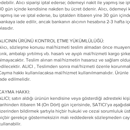
edebilir. Alıcı siparişi iptal ederse; ödemeyi nakit ile yapmış ise i
30 gün içinde kendisine nakden bu ücret ödenir. Alıcı, ödemeyi kr
yapmış ise ve iptal ederse, bu iptalden itibaren yine 30 gün içind
bankaya iade edilir, ancak bankanın alıcının hesabına 2-3 hafta iç
lasıdır.
ALICININ ÜRÜNÜ KONTROL ETME YÜKÜMLÜLÜĞÜ:
Alıcı, sözleşme konusu mal/hizmeti teslim almadan önce muayen
kırık, ambalajı yırtılmış vb. hasarlı ve ayıplı mal/hizmeti kargo şir
almayacaktır. Teslim alınan mal/hizmetin hasarsız ve sağlam oldu
edilecektir. ALICI , Teslimden sonra mal/hizmeti özenle korunma
Cayma hakkı kullanılacaksa mal/hizmet kullanılmamalıdır. Ürünle b
iade edilmelidir.
CAYMA HAKKI:
ALICI; satın aldığı ürünün kendisine veya gösterdiği adresteki kiş
tarihinden itibaren 14 (On Dört) gün içerisinde, SATICI’ya aşağıdaki 
üzerinden bildirmek şartıyla hiçbir hukuki ve cezai sorumluluk ü
hiçbir gerekçe göstermeksizin malı reddederek sözleşmeden cay
ullanabilir.