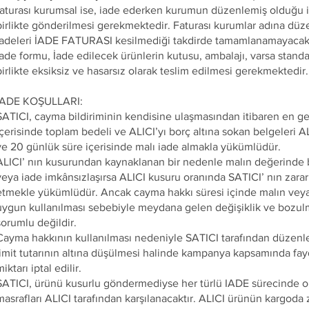
faturası kurumsal ise, iade ederken kurumun düzenlemiş olduğu ia
birlikte gönderilmesi gerekmektedir. Faturası kurumlar adına düz
iadeleri İADE FATURASI kesilmediği takdirde tamamlanamayacakt
İade formu, İade edilecek ürünlerin kutusu, ambalajı, varsa standar
birlikte eksiksiz ve hasarsız olarak teslim edilmesi gerekmektedir.
İADE KOŞULLARI:
SATICI, cayma bildiriminin kendisine ulaşmasından itibaren en g
içerisinde toplam bedeli ve ALICI’yı borç altına sokan belgeleri A
ve 20 günlük süre içerisinde malı iade almakla yükümlüdür.
ALICI’ nın kusurundan kaynaklanan bir nedenle malın değerinde b
veya iade imkânsızlaşırsa ALICI kusuru oranında SATICI’ nın zarar
etmekle yükümlüdür. Ancak cayma hakkı süresi içinde malın vey
uygun kullanılması sebebiyle meydana gelen değişiklik ve bozul
sorumlu değildir.
Cayma hakkının kullanılması nedeniyle SATICI tarafından düze
limit tutarının altına düşülmesi halinde kampanya kapsamında fay
iktarı iptal edilir.
SATICI, ürünü kusurlu göndermediyse her türlü IADE sürecinde o
masrafları ALICI tarafından karşılanacaktır. ALICI ürünün kargoda