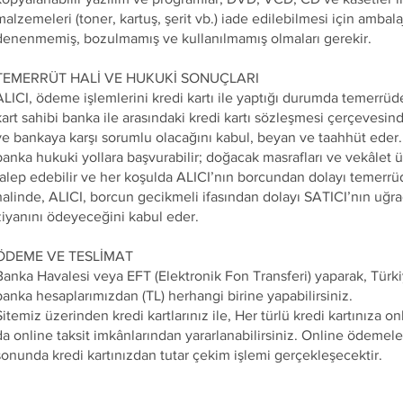
malzemeleri (toner, kartuş, şerit vb.) iade edilebilmesi için ambala
denenmemiş, bozulmamış ve kullanılmamış olmaları gerekir.
TEMERRÜT HALİ VE HUKUKİ SONUÇLARI
ALICI, ödeme işlemlerini kredi kartı ile yaptığı durumda temerrüd
kart sahibi banka ile arasındaki kredi kartı sözleşmesi çerçevesin
ve bankaya karşı sorumlu olacağını kabul, beyan ve taahhüt eder.
banka hukuki yollara başvurabilir; doğacak masrafları ve vekâlet ü
talep edebilir ve her koşulda ALICI’nın borcundan dolayı temerr
halinde, ALICI, borcun gecikmeli ifasından dolayı SATICI’nın uğra
ziyanını ödeyeceğini kabul eder.
ÖDEME VE TESLİMAT
Banka Havalesi veya EFT (Elektronik Fon Transferi) yaparak, Türki
banka hesaplarımızdan (TL) herhangi birine yapabilirsiniz.
Sitemiz üzerinden kredi kartlarınız ile, Her türlü kredi kartınıza 
da online taksit imkânlarından yararlanabilirsiniz. Online ödemeler
sonunda kredi kartınızdan tutar çekim işlemi gerçekleşecektir.