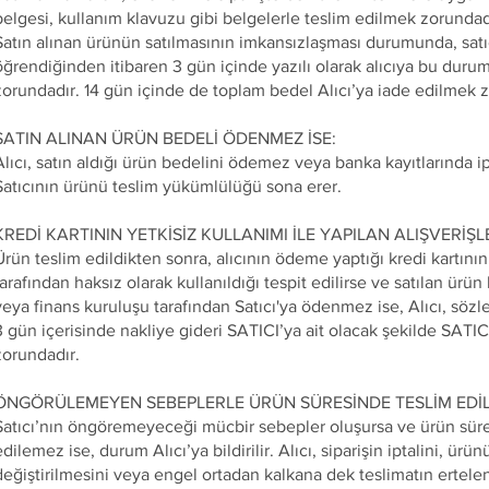
belgesi, kullanım klavuzu gibi belgelerle teslim edilmek zorundad
Satın alınan ürünün satılmasının imkansızlaşması durumunda, sat
öğrendiğinden itibaren 3 gün içinde yazılı olarak alıcıya bu duru
zorundadır. 14 gün içinde de toplam bedel Alıcı’ya iade edilmek 
SATIN ALINAN ÜRÜN BEDELİ ÖDENMEZ İSE:
Alıcı, satın aldığı ürün bedelini ödemez veya banka kayıtlarında i
Satıcının ürünü teslim yükümlülüğü sona erer.
KREDİ KARTININ YETKİSİZ KULLANIMI İLE YAPILAN ALIŞVERİŞL
Ürün teslim edildikten sonra, alıcının ödeme yaptığı kredi kartının 
tarafından haksız olarak kullanıldığı tespit edilirse ve satılan ürün 
veya finans kuruluşu tarafından Satıcı'ya ödenmez ise, Alıcı, sö
3 gün içerisinde nakliye gideri SATICI’ya ait olacak şekilde SATI
zorundadır.
ÖNGÖRÜLEMEYEN SEBEPLERLE ÜRÜN SÜRESİNDE TESLİM EDİL
Satıcı’nın öngöremeyeceği mücbir sebepler oluşursa ve ürün sür
edilemez ise, durum Alıcı’ya bildirilir. Alıcı, siparişin iptalini, ürü
değiştirilmesini veya engel ortadan kalkana dek teslimatın ertele