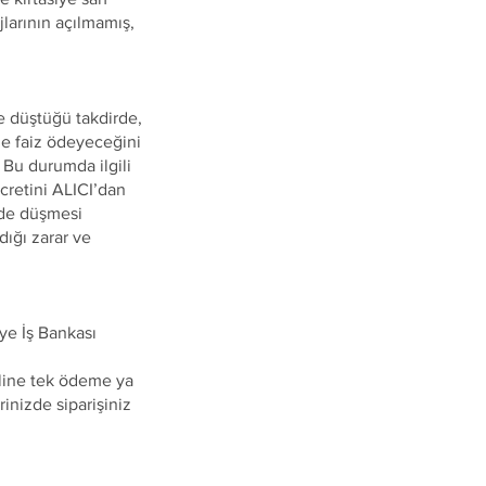
jlarının açılmamış,
e düştüğü takdirde,
de faiz ödeyeceğini
 Bu durumda ilgili
cretini ALICI’dan
üde düşmesi
dığı zarar ve
ye İş Bankası
online tek ödeme ya
inizde siparişiniz