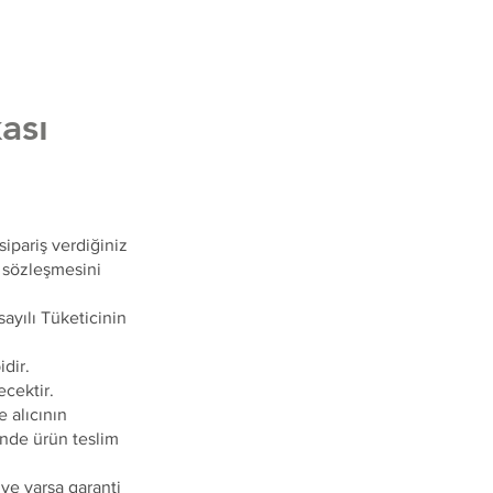
ası
ipariş verdiğiniz
ş sözleşmesini
 sayılı Tüketicinin
i
idir.
ecektir.
 alıcının
çinde ürün teslim
 ve varsa garanti