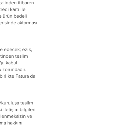
ptalinden itibaren
edi kartı ile
e ürün bedeli
erisinde aktarması
e edecek; ezik,
ketinden teslim
ğu kabul
k zorundadır.
irlikte Fatura da
i/kuruluşa teslim
iletişim bilgileri
stlenmeksizin ve
ma hakkını