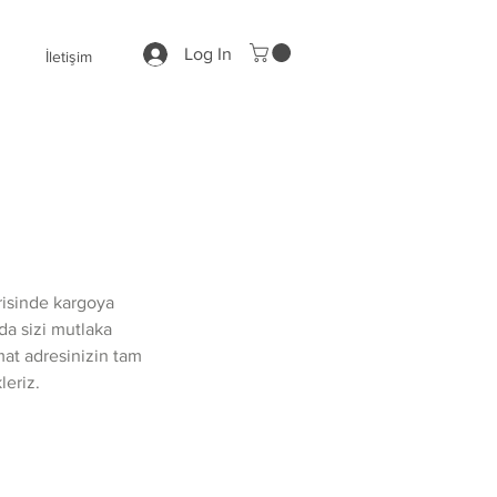
Log In
İletişim
risinde kargoya
da sizi mutlaka
mat adresinizin tam
leriz.