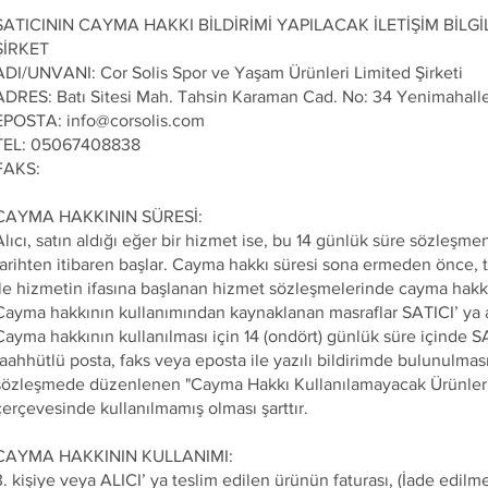
SATICININ CAYMA HAKKI BİLDİRİMİ YAPILACAK İLETİŞİM BİLGİL
ŞİRKET
ADI/UNVANI: Cor Solis Spor ve Yaşam Ürünleri Limited Şirketi
ADRES: Batı Sitesi Mah. Tahsin Karaman Cad. No: 34 Yenimahall
EPOSTA: info@corsolis.com
TEL: 05067408838
FAKS:
CAYMA HAKKININ SÜRESİ:
Alıcı, satın aldığı eğer bir hizmet ise, bu 14 günlük süre sözleşme
tarihten itibaren başlar. Cayma hakkı süresi sona ermeden önce, t
ile hizmetin ifasına başlanan hizmet sözleşmelerinde cayma hakkı
Cayma hakkının kullanımından kaynaklanan masraflar SATICI’ ya ai
Cayma hakkının kullanılması için 14 (ondört) günlük süre içinde SA
taahhütlü posta, faks veya eposta ile yazılı bildirimde bulunulmas
sözleşmede düzenlenen "Cayma Hakkı Kullanılamayacak Ürünler
çerçevesinde kullanılmamış olması şarttır.
CAYMA HAKKININ KULLANIMI:
3. kişiye veya ALICI’ ya teslim edilen ürünün faturası, (İade edil