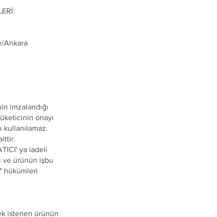
ERİ:
e/Ankara
nin imzalandığı
üketicinin onayı
 kullanılamaz.
ttir.
TICI' ya iadeli
ı ve ürünün işbu
" hükümleri
mek istenen ürünün