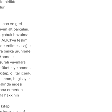
e birlikte
dür.
rlanan ve geri
im alt parçaları,
er, çabuk bozulma
, ALICI’ya teslim
ade edilmesi sağlık
ra başka ürünlerle
 Abonelik
üreli yayınlara
 tüketiciye anında
tap, dijital içerik,
arının, bilgisayar
alinde iadesi
 sona ermeden
yma hakkının
 kitap,
 kırtasiye sarf