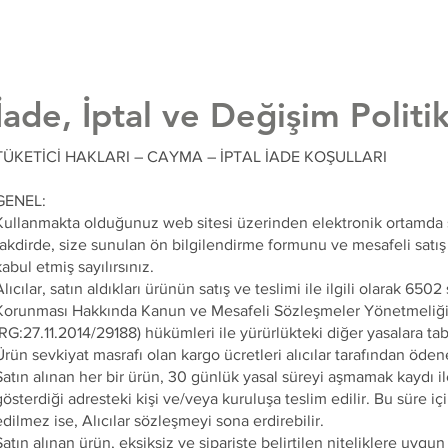
İade, İptal ve Değişim Politik
TÜKETİCİ HAKLARI – CAYMA – İPTAL İADE KOŞULLARI
GENEL:
Kullanmakta olduğunuz web sitesi üzerinden elektronik ortamda s
takdirde, size sunulan ön bilgilendirme formunu ve mesafeli satı
kabul etmiş sayılırsınız.
lıcılar, satın aldıkları ürünün satış ve teslimi ile ilgili olarak 6502
Korunması Hakkında Kanun ve Mesafeli Sözleşmeler Yönetmeliğ
(RG:27.11.2014/29188) hükümleri ile yürürlükteki diğer yasalara tab
Ürün sevkiyat masrafı olan kargo ücretleri alıcılar tarafından öden
Satın alınan her bir ürün, 30 günlük yasal süreyi aşmamak kaydı ile
gösterdiği adresteki kişi ve/veya kuruluşa teslim edilir. Bu süre i
edilmez ise, Alıcılar sözleşmeyi sona erdirebilir.
Satın alınan ürün, eksiksiz ve siparişte belirtilen niteliklere uygun