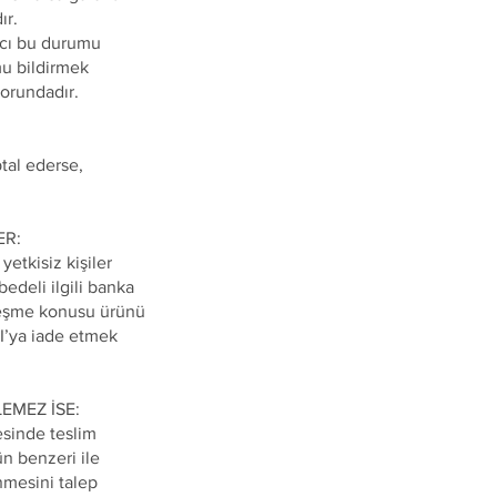
ır.
ıcı bu durumu
mu bildirmek
zorundadır.
ptal ederse,
ER:
yetkisiz kişiler
bedeli ilgili banka
zleşme konusu ürünü
CI’ya iade etmek
EMEZ İSE:
esinde teslim
nün benzeri ile
nmesini talep