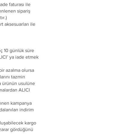
de faturası ile
enlenen sipariş
ır.)
t aksesuarları ile
eç 10 günlük süre
LICI’ ya iade etmek
ir azalma olursa
larını tazmin
a ürünün usulüne
malardan ALICI
nlenen kampanya
dalanılan indirim
luşabilecek kargo
 zarar gördüğünü