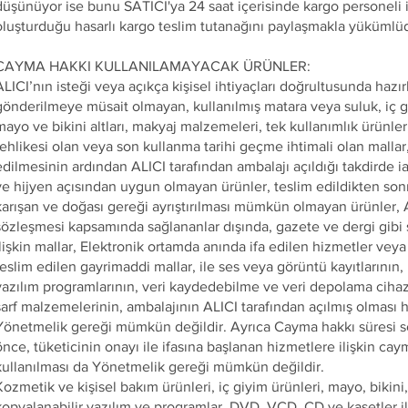
düşünüyor ise bunu SATICI'ya 24 saat içerisinde kargo personeli il
oluşturduğu hasarlı kargo teslim tutanağını paylaşmakla yükümlü
CAYMA HAKKI KULLANILAMAYACAK ÜRÜNLER:
ALICI’nın isteği veya açıkça kişisel ihtiyaçları doğrultusunda hazı
gönderilmeye müsait olmayan, kullanılmış matara veya suluk, iç giy
mayo ve bikini altları, makyaj malzemeleri, tek kullanımlık ürünl
tehlikesi olan veya son kullanma tarihi geçme ihtimali olan mallar
edilmesinin ardından ALICI tarafından ambalajı açıldığı takdirde i
ve hijyen açısından uygun olmayan ürünler, teslim edildikten son
karışan ve doğası gereği ayrıştırılması mümkün olmayan ürünler,
sözleşmesi kapsamında sağlananlar dışında, gazete ve dergi gibi s
ilişkin mallar, Elektronik ortamda anında ifa edilen hizmetler veya
teslim edilen gayrimaddi mallar, ile ses veya görüntü kayıtlarının, ki
yazılım programlarının, veri kaydedebilme ve veri depolama cihazl
sarf malzemelerinin, ambalajının ALICI tarafından açılmış olması h
Yönetmelik gereği mümkün değildir. Ayrıca Cayma hakkı süresi
önce, tüketicinin onayı ile ifasına başlanan hizmetlere ilişkin ca
kullanılması da Yönetmelik gereği mümkün değildir.
Kozmetik ve kişisel bakım ürünleri, iç giyim ürünleri, mayo, bikini,
kopyalanabilir yazılım ve programlar, DVD, VCD, CD ve kasetler ile