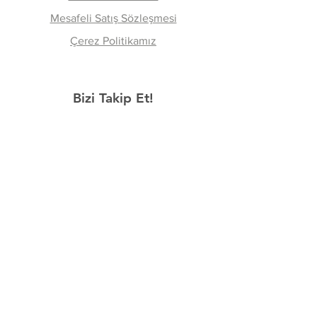
Mesafeli Satış Sözleşmesi
Çerez Politikamız
Bizi Takip Et!
Facebook
Instagram
TikTok
Ailemize Katılın