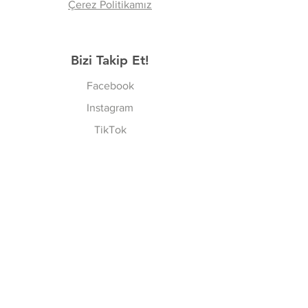
Çerez Politikamız
Bizi Takip Et!
Facebook
Instagram
TikTok
Ailemize Katılın
Şimdi Abone Ol