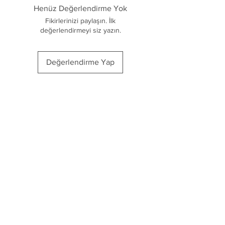
Taşıma askı ipi
Henüz Değerlendirme Yok
Metal detoks filtresi
Fikirlerinizi paylaşın. İlk
FDA onaylı
değerlendirmeyi siz yazın.
TUV onaylı
Değerlendirme Yap
Cor Solis
Ana Sayfa
Mağaza
Blog
İletişim
Keşfet